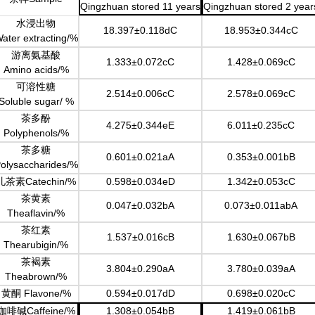
Qingzhuan stored 11 years
Qingzhuan stored 2 year
水浸出物
18.397±0.118dC
18.953±0.344cC
ater extracting/%
游离氨基酸
1.333±0.072cC
1.428±0.069cC
Amino acids/%
可溶性糖
2.514±0.006cC
2.578±0.069cC
Soluble sugar/ %
茶多酚
4.275±0.344eE
6.011±0.235cC
Polyphenols/%
茶多糖
0.601±0.021aA
0.353±0.001bB
olysaccharides/%
儿茶素
Catechin/%
0.598±0.034eD
1.342±0.053cC
茶黄素
0.047±0.032bA
0.073±0.011abA
Theaflavin/%
茶红素
1.537±0.016cB
1.630±0.067bB
Thearubigin/%
茶褐素
3.804±0.290aA
3.780±0.039aA
Theabrown/%
黄酮
Flavone/%
0.594±0.017dD
0.698±0.020cC
咖啡碱
Caffeine/%
1.308±0.054bB
1.419±0.061bB