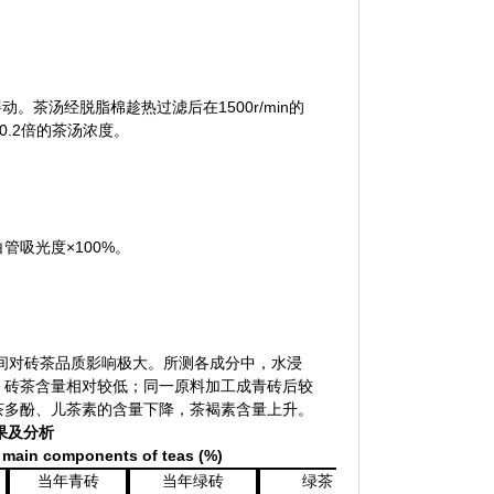
摇动。茶汤经脱脂棉趁热过滤后在
1500r/min
的
0.2
倍的茶汤浓度。
。
白管吸光度×
100%
。
间对砖茶品质影响极大。所测各成分中，水浸
，砖茶含量相对较低；同一原料加工成青砖后较
茶多酚、儿茶素的含量下降，茶褐素含量上升。
果及分析
f
main
components of
teas
(%)
当年青砖
当年绿砖
绿茶