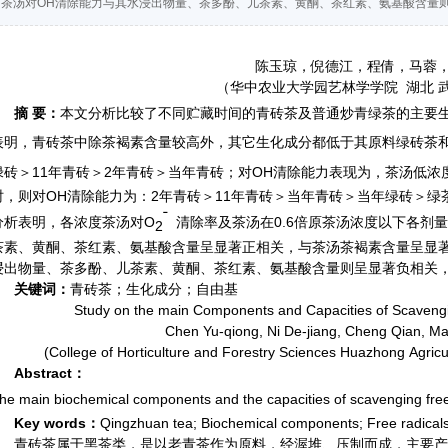
茶汤对OH清除能力与其水浸出物量、茶多酚、儿茶素、黄酮、茶红素、氨基酸含量
陈玉琼，倪德江，程倩，马蓉
（华中农业大学园艺林学学院
湖北
摘
要：
本文分析比较了不同贮藏时间的青砖茶及普通炒青绿茶的主要
表明，青砖茶中除茶褐素含量较高外，其它生化成分都低于其原料绿砖茶
绿砖＞
11
年青砖＞
2
年青砖＞当年青砖；对OH清除能力表现为，茶汤低浓度
时，则对OH清除能力为：
2
年青砖＞
11
年青砖＞当年青砖＞当年绿砖＞绿
ˉ
分析表明，各浓度茶汤对
O
清除率及茶汤在
0.6
倍原茶汤浓度以下各剂量
2
茶素、黄酮、茶红素、氨基酸含量呈显著正相关，与茶汤茶褐素含量呈显著
浸出物量、茶多酚、儿茶素、黄酮、茶红素、氨基酸含量则呈显著负相关
关键词：
青砖茶；生化成分；自由基
Study on the main Components and Capacities of Scaveng
Chen Yu-qiong, Ni De-jiang, Cheng Qian, Ma
(College of Horticulture and Forestry Sciences Huazhong Agricu
Abstract
：
he main biochemical components and the capacities of scavenging free r
Key words
：
Qingzhuan tea; Biochemical components; Free radical
青砖茶属于黑茶类，是以老青茶作为原料，经渥堆、压制而成，主要产