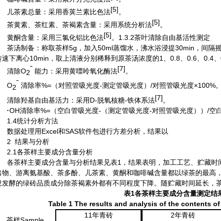
[5]
儿茶素总量：采用香荚兰素比色法
。
[5]
茶黄素、茶红素、茶褐素含量：采用系统分析法
。
[5]
黄酮含量：采用三氯化铝比色法
。
1.3.2茶叶清除自由基活性测定
茶汤制备：称取茶样
5g
，加入
50ml
蒸馏水，沸水浴浸提
30min
，间隔
转速下离心
10min
，取上清液分别稀释到原茶汤浓度的
1
、
0.8
、
0.6
、
0.4
、
ˉ
[7]
清除
O
能力：采用黄嘌呤氧化酶法
。
2
ˉ
O
清除率
%=
（对照管吸光度
-
测定管吸光度）
/
对照管吸光度×
100%
2
[7]
清除羟基自由基活力：采用
D-
脱氧核糖
-
铁体系法
。
·
OH清除率
%=
（空白管吸光度
-
（测定管吸光度
-
对照管吸光度））
/
空
1.4统计分析方法
数据处理用
Excel
和
SAS
软件包进行方差分析，结果以
2 结果与分析
2.1各茶样主要成分含量分析
各茶样主要成分含量与分析结果见表
1
，结果表明，加工工艺、贮藏时
出物、游离氨基酸、茶多酚、儿茶素、黄酮和咖啡碱含量都以绿茶的最高
没发酵的绿砖品质成分除茶褐素外都有不同程度下降。随贮藏时间延长，
表
1
各茶样主要成分含量测定结
Table 1
The
r
esults
and
analysis
of the contents o
11
年青砖
2
年青砖
茶样
Sample