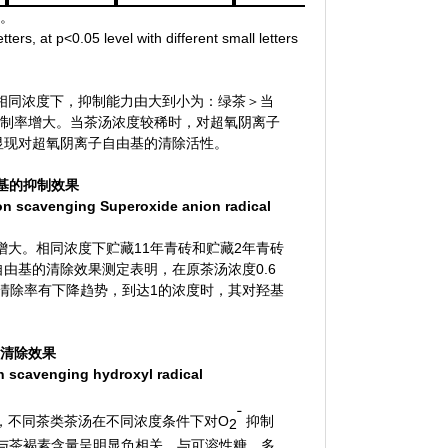
著。
tters, at p<0.05 level with different small letters
相同浓度下，抑制能力由大到小为：绿茶＞当
抑制率增大。当茶汤浓度较稀时，对超氧阴离子
显现对超氧阴离子自由基的清除活性。
基的抑制
效果
n scavenging Superoxide anion radical
增大。相同浓度下贮藏
11
年青砖和贮藏
2
年青砖
自由基的清除效果测定表明，在原茶汤浓度
0.6
清除率有下降趋势，到达
1
的浓度时，其对羟基
清除
效果
on scavenging
hydroxyl radical
ˉ
，不同茶类茶汤在不同浓度条件下对
O
抑制
2
与茶褐素含量呈明显负相关，与可溶性糖、多