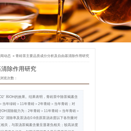
新闻动态
»
青砖茶主要品质成分分析及自由基清除作用研究
基清除作用研究
浏览次数：
ˉ 和OH的效果。结果表明，青砖茶中除茶褐素含
当年绿砖＞11年青砖＞2年青砖＞当年青砖；对
OH清除能力为：2年青砖＞11年青砖＞当年青砖＞
 清除率及茶汤在0.6倍原茶汤浓度以下各剂量对
正相关，与茶汤茶褐素含量呈显著负相关；较高浓度