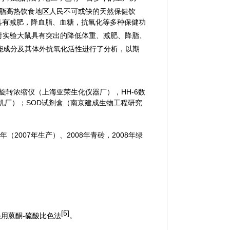
高脂高热饮食地区人民不可或缺的天然保健饮
具有减肥，降血脂、血糖，抗氧化等多种保健功
对实验大鼠具有突出的降低体重、减肥、降脂、
能成分及其体外抗氧化活性进行了分析，以期
旋转浓缩仪（上海亚荣生化仪器厂），
HH-6
数
机厂）；
SOD
试剂盒（南京建成生物工程研究
年（
2007
年生产）、
2008
年青砖，
2008
年绿
[5]
采用蒽酮
-
硫酸比色法
。