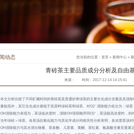
闻动态
您当前的位置：
首页
»
新闻中心
»
青砖茶主要品质成分分析及自由
来源：
时间：2017-12-14 14:15:41
本文分析比较了不同贮藏时间的青砖茶及普通炒青绿茶的主要生化成分含量及其清除O2
量较高外，其它生化成分都低于其原料绿砖茶和绿茶。对O2ˉ 清除能力依次为：绿茶＞
OH清除能力表现为，茶汤低浓度时，清除OH强弱顺序同O2ˉ，茶汤较高浓度时，则对
当年绿砖＞绿茶。各茶汤抗氧化能力与其化学成分间相关性分析表明，各浓度茶汤对O2ˉ
OH清除能力与其水浸出物量、茶多酚、儿茶素、黄酮、茶红素、氨基酸含量呈显著