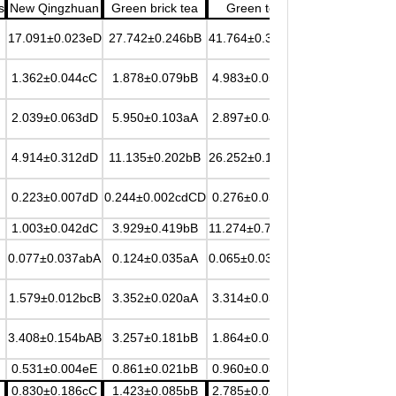
s
New Qingzhuan
Green brick tea
Green tea
17.091±0.023eD
27.742±0.246bB
41.764±0.335aA
1.362±0.044cC
1.878±0.079bB
4.983±0.053aA
2.039±0.063dD
5.950±0.103aA
2.897±0.046bB
4.914±0.312dD
11.135±0.202bB
26.252±0.146aA
0.223±0.007dD
0.244±0.002cdCD
0.276±0.036cC
1.003±0.042dC
3.929±0.419bB
11.274±0.720aA
0.077±0.037abA
0.124±0.035aA
0.065±0.032abA
1.579±0.012bcB
3.352±0.020aA
3.314±0.038aA
3.408±0.154bAB
3.257±0.181bB
1.864±0.030cC
0.531±0.004eE
0.861±0.021bB
0.960±0.036aA
0.830±0.186cC
1.423±0.085bB
2.785±0.027aA