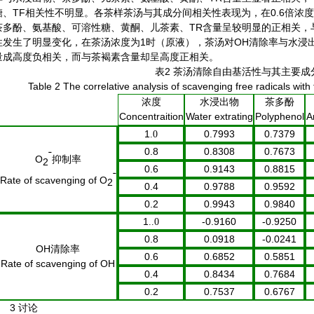
糖、
TF
相关性不明显。各茶样茶汤与其成分间相关性表现为，在
0.6
倍浓度
茶多酚、氨基酸、可溶性糖、黄酮、儿茶素、
TR
含量呈较明显的正相关，
性发生了明显变化，在茶汤浓度为
1
时（原液），茶汤对OH清除率与水
量成高度负相关，而与茶褐素含量却呈高度正相关。
表
2
茶汤清除自由基活性与其主要成
Table 2 The correlative analysis of scavenging free radicals wit
浓度
水浸出物
茶多酚
Concentraition
Water extrating
Polyphenol
A
1
0.7993
0.7379
.0
0.8
0.8308
0.7673
ˉ
O
抑制率
2
0.6
0.9143
0.8815
ˉ
Rate of scavenging of O
2
0.4
0.9788
0.9592
0.2
0.9943
0.9840
1
-0.9160
-0.9250
..0
0.8
0.0918
-0.0241
OH
清除率
0.6
0.6852
0.5851
Rate of scavenging of
OH
0.4
0.8434
0.7684
0.2
0.7537
0.6767
3 讨论