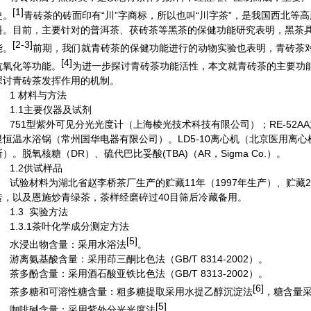
[1]
史。
青砖茶的砖面印有“川”字商标，所以也叫“川字茶”，是我国西北等
料。目前，主要针对的普洱茶、茯砖茶等黑茶的保健功能研究表明，黑茶
[2-3]
能。
前期，我们就青砖茶的保健功能进行的动物实验也表明，青砖茶
[4]
抗氧化等功能。
为进一步探讨青砖茶功能活性，本文就青砖茶的主要功
探讨青砖茶发挥作用的机制。
1 材料与方法
1.1主要仪器及试剂
751型紫外可见分光光度计（上海棱光技术科技有限公司）；
RE-52AA
显恒温水浴锅（常州国华电器有限公司）。
LD5-10
离心机（北京医用离心
所）。脱氧核糖（
DR
）、硫代巴比妥酸
(TBA)
（
AR
，
Sigma Co.
）。
1.2供试样品
试验材料为湖北省赵李桥茶厂生产的贮藏
11
年（
1997
年生产）、贮藏
2
砖，以及恩施炒青绿茶，茶样经磨碎过
40
目筛后冷藏备用。
1.3 实验方法
1.3.1茶叶化学成分测定方法
[5]
水浸出物含量：采用水浴法
。
游离氨基酸含量：采用茚三酮比色法（
GB/T 8314-2002
）。
茶多酚含量：采用酒石酸亚铁比色法（
GB/T 8313-2002
）。
[6]
茶多糖和可溶性糖含量：粗多糖提取采用水提乙醇沉淀法
，糖含量
[5]
咖啡碱含量：采用紫外分光光度法
。