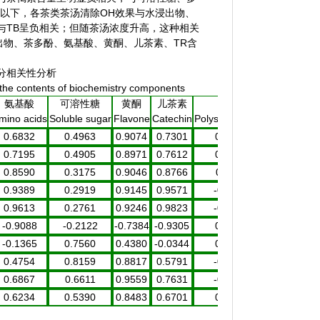
以下，各茶类茶汤清除OH效果与水浸出物、
与
TB
呈负相关；但随茶汤浓度升高，这种相关
浸出物、茶多酚、氨基酸、黄酮、儿茶素、
TR
含
分相关性分析
h the contents of biochemistry components
氨基酸
可溶性糖
黄酮
儿茶素
多糖
茶黄素
mino acids
Soluble sugar
Flavone
Catechin
Polysaccharides
TF
0.6832
0.4963
0.9074
0.7301
0.0590
0.1389
0
0.7195
0.4905
0.8971
0.7612
0.0839
0.1061
0
0.8590
0.3175
0.9046
0.8766
0.0115
-0.0192
0
0.9389
0.2919
0.9145
0.9571
-0.1527
0.0237
0
0.9613
0.2761
0.9246
0.9823
-0.2599
0.0643
0
-0.9088
-0.2122
-0.7384
-0.9305
0.5163
-0.1585
-0
-0.1365
0.7560
0.4380
-0.0344
0.1994
0.4880
0
0.4754
0.8159
0.8817
0.5791
-0.1192
0.5187
0
0.6867
0.6611
0.9559
0.7631
-0.1308
0.3528
0
0.6234
0.5390
0.8483
0.6701
0.1705
0.1214
0