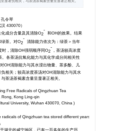
则呈显著负相关，与茶汤茶褐素含量呈显著正相关。
，孔令琴
武汉
430070）
ˉ
生化成分含量及其清除
O
和OH的效果。结果
2
ˉ
和绿茶。对
O
清除能力依次为：绿茶＞当年
2
ˉ
时，清除OH强弱顺序同
O
，茶汤较高浓度
2
茶。各茶汤抗氧化能力与其化学成分间相关性
对OH清除能力与其水浸出物量、茶多酚、儿
负相关；较高浓度茶汤对OH清除能力与其水
，与茶汤茶褐素含量呈显著正相关。
ing Free Radicals of Qingzhuan Tea
 Rong, Kong Ling-qin
ltural University, Wuhan 430070, China )
adicals of Qingzhuan tea stored different years were studied in this a
s
于湖北的咸宁地区，已有一百多年的生产历