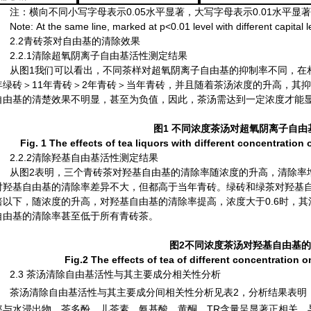
注：横向不同小写字母表示0.05水平显著，大写字母表示0.01水平显
Note: At the same line, marked at p<0.01 level with different capital le
2.2青砖茶对自由基的清除效果
2.2.1清除超氧阴离子自由基活性测定结果
从图
1
我们可以看出，不同茶样对超氧阴离子自由基的抑制率不同，在
年绿砖＞
11
年青砖＞
2
年青砖＞当年青砖，并且随着茶汤浓度的升高，其
自由基的清楚效果不明显，甚至为负值，因此，茶汤需达到一定浓度才能
图
1
不同浓度茶汤对超氧阴离子自由
Fig. 1 The effect
s
of tea liqu
ors
with
different con
centration
o
2.2.2清除羟基自由基活性测定结果
从图
2
表明，三个青砖茶对羟基自由基的清除率随浓度的升高，清除率
对羟基自由基的清除率差异不大，但都高于当年青砖。绿砖和绿茶对羟基
倍以下，随浓度的升高，对羟基自由基的清除率提高，浓度大于
0.6
时，其
自由基的清除率甚至低于所有青砖茶。
图
2
不同浓度茶汤对羟基自由基的
Fig.2 The effects of tea of different concentration 
2.3 茶汤清除自由基活性与其主要成分相关性分析
茶汤清除自由基活性与其主要成分间相关性分析见表
2
，分析结果表明
率与水浸出物、茶多酚、儿茶素、氨基酸、黄酮、
TR
含量呈显著正相关，