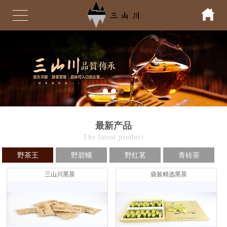
最新产品
The latest product
野茶王
野碧螺
野红茗
青砖茶
三山川黑茶
袋装精选黑茶